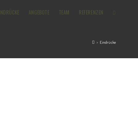
INDRÜCKE
ANGEBOTE
TEAM
REFERENZEN
TOGGLE
WEBSITE
>
Eindrücke
SEARCH