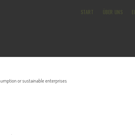
START
ÜBER UNS
E